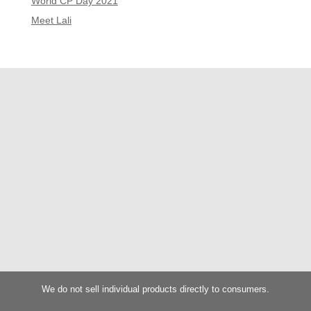
World CP Day 2021
Meet Lali
We do not sell individual products directly to consumers.